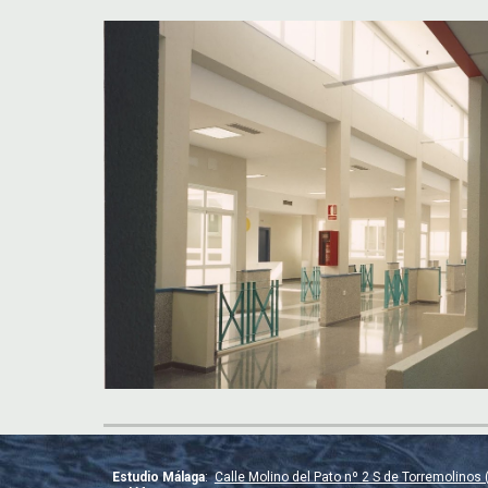
E
studio Málaga
:
Calle Molino del Pato nº 2 S de Torremolino