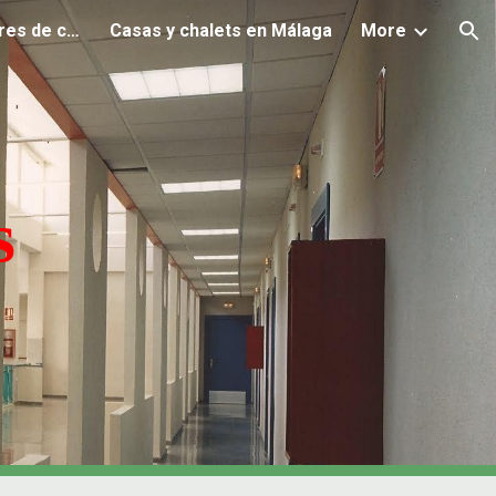
Decoración de interiores de casas: El arte de fusionar funcionalidad y pers
Casas y chalets en Málaga
More
ion
s